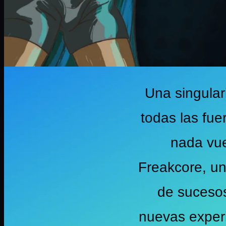
Una singular
todas las fue
nada vue
Freakcore, un
de sucesos
nuevas experi