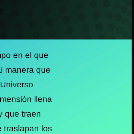
mpo en el que
tal manera que
 Universo
imensión llena
y que traen
 traslapan los