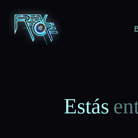
P
Estás
en