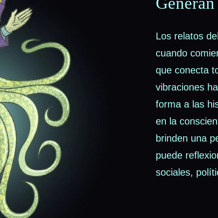
Generan
Los relatos de
cuando comienz
que conecta to
vibraciones h
forma a las hi
en la conscien
brinden una p
puede reflexio
sociales, polít