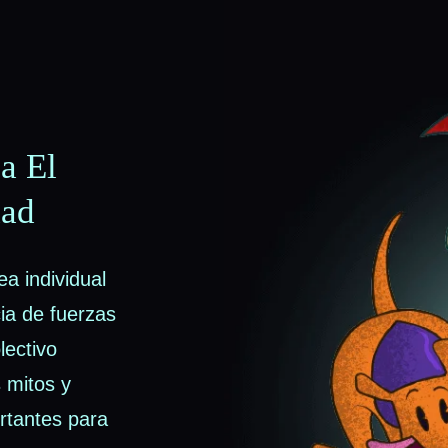
a El
dad
ea individual
cia de fuerzas
lectivo
 mitos y
rtantes para